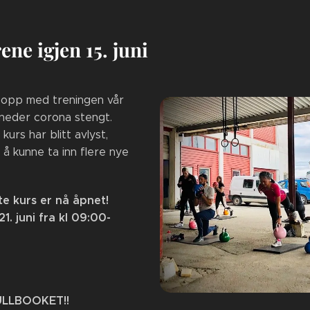
ene igjen 15. juni
e opp med treningen vår
åneder corona stengt.
kurs har blitt avlyst,
l å kunne ta inn flere nye
te kurs er nå åpnet!
. juni fra kl 09:00-
ULLBOOKET!!