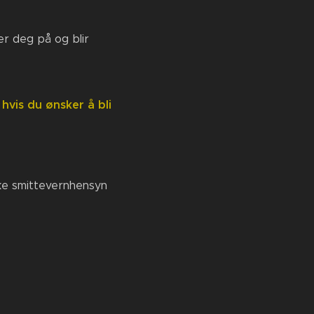
er deg på og blir
vis du ønsker å bli
å😄
ilke smittevernhensyn