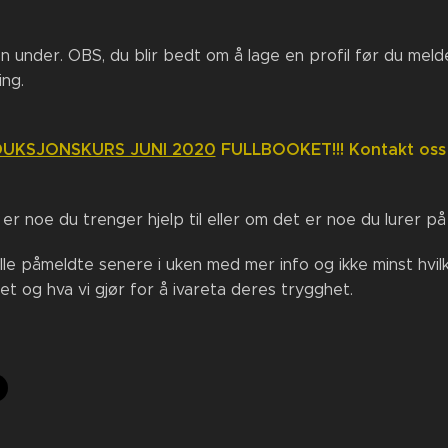
en under. OBS, du blir bedt om å lage en profil før du meld
ng.
DUKSJONSKURS JUNI 2020
FULLBOOKET!!! Kontakt oss h
er noe du trenger hjelp til eller om det er noe du lurer p
 alle påmeldte senere i uken med mer info og ikke minst hv
t og hva vi gjør for å ivareta deres trygghet.