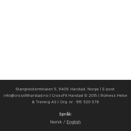
Stangnesterminalen 5, 9409, Harstad, Norge | E-post:
info@crossfitharstad.no | CrossFit Harstad © 2015 | Rolness Helse
& Trening AS | Org. nr.: 915 920 578
Språk
Norsk
English